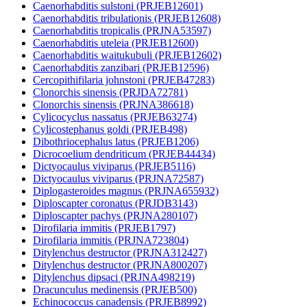
Caenorhabditis sulstoni (PRJEB12601)
Caenorhabditis tribulationis (PRJEB12608)
Caenorhabditis tropicalis (PRJNA53597)
Caenorhabditis uteleia (PRJEB12600)
Caenorhabditis waitukubuli (PRJEB12602)
Caenorhabditis zanzibari (PRJEB12596)
Cercopithifilaria johnstoni (PRJEB47283)
Clonorchis sinensis (PRJDA72781)
Clonorchis sinensis (PRJNA386618)
Cylicocyclus nassatus (PRJEB63274)
Cylicostephanus goldi (PRJEB498)
Dibothriocephalus latus (PRJEB1206)
Dicrocoelium dendriticum (PRJEB44434)
Dictyocaulus viviparus (PRJEB5116)
Dictyocaulus viviparus (PRJNA72587)
Diplogasteroides magnus (PRJNA655932)
Diploscapter coronatus (PRJDB3143)
Diploscapter pachys (PRJNA280107)
Dirofilaria immitis (PRJEB1797)
Dirofilaria immitis (PRJNA723804)
Ditylenchus destructor (PRJNA312427)
Ditylenchus destructor (PRJNA800207)
Ditylenchus dipsaci (PRJNA498219)
Dracunculus medinensis (PRJEB500)
Echinococcus canadensis (PRJEB8992)