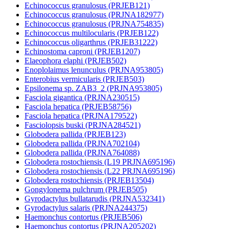
Echinococcus granulosus (PRJEB121)
Echinococcus granulosus (PRJNA182977)
Echinococcus granulosus (PRJNA754835)
Echinococcus multilocularis (PRJEB122)
Echinococcus oligarthrus (PRJEB31222)
Echinostoma caproni (PRJEB1207)
Elaeophora elaphi (PRJEB502)
Enoplolaimus lenunculus (PRJNA953805)
Enterobius vermicularis (PRJEB503)
Epsilonema sp. ZAB3_2 (PRJNA953805)
Fasciola gigantica (PRJNA230515)
Fasciola hepatica (PRJEB58756)
Fasciola hepatica (PRJNA179522)
Fasciolopsis buski (PRJNA284521)
Globodera pallida (PRJEB123)
Globodera pallida (PRJNA702104)
Globodera pallida (PRJNA764088)
Globodera rostochiensis (L19 PRJNA695196)
Globodera rostochiensis (L22 PRJNA695196)
Globodera rostochiensis (PRJEB13504)
Gongylonema pulchrum (PRJEB505)
Gyrodactylus bullatarudis (PRJNA532341)
Gyrodactylus salaris (PRJNA244375)
Haemonchus contortus (PRJEB506)
Haemonchus contortus (PRJNA205202)