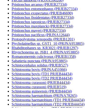
Plectus sambesii (PRJNA390260)
Pristionchus arcanus (PRJEB27334)
Pristionchus entomophagus (PRJEB27334)
Pristionchus exspectatus (PRJEB46690)
Pristionchus fissidentatus (PRJEB27334)
Pristionchus japonicus (PRJEB27334)
Pristionchus maxplancki (PRJEB27334)
Pristionchus mayeri (PRJEB27334)
Pristionchus pacificus (PRJNA12644)
Protopolystoma xenopodis (PRJEB1201)
Ptycholaimellus sp. GST1_10 (PRJNA953805)
Rhabditophanes sp. KR3021 (PRJEB1297)
Rhynchonema sp. JSB1_4 (PRJNA953805)
Romanomermis culicivorax (PRJEB1358)
Sabatieria punctata (PRJNA953805)
Schistocephalus solidus (PRJEB527)
Schistosoma bovis (PRJNA451066)
Schistosoma bovis (TD1 PRJEB44434)
Schistosoma bovis (TD2 PRJEB44434)
Schistosoma curassoni (PRJEB44434)
Schistosoma curassoni (PRJEB519)
Schistosoma guineensis (PRJEB44434)
Schistosoma haematobium (PRJNA78265)
Schistosoma haematobium (TD1 PRJEB44434)
Schistosoma haematobium (TD2 PRJEB44434)