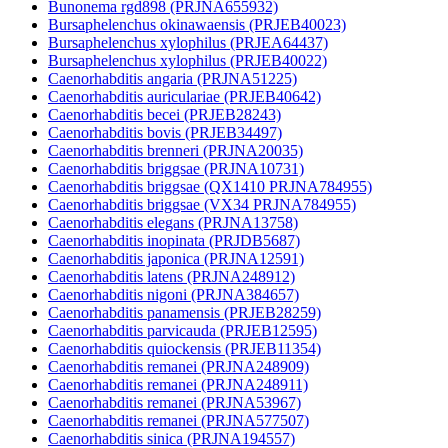
Bunonema rgd898 (PRJNA655932)
Bursaphelenchus okinawaensis (PRJEB40023)
Bursaphelenchus xylophilus (PRJEA64437)
Bursaphelenchus xylophilus (PRJEB40022)
Caenorhabditis angaria (PRJNA51225)
Caenorhabditis auriculariae (PRJEB40642)
Caenorhabditis becei (PRJEB28243)
Caenorhabditis bovis (PRJEB34497)
Caenorhabditis brenneri (PRJNA20035)
Caenorhabditis briggsae (PRJNA10731)
Caenorhabditis briggsae (QX1410 PRJNA784955)
Caenorhabditis briggsae (VX34 PRJNA784955)
Caenorhabditis elegans (PRJNA13758)
Caenorhabditis inopinata (PRJDB5687)
Caenorhabditis japonica (PRJNA12591)
Caenorhabditis latens (PRJNA248912)
Caenorhabditis nigoni (PRJNA384657)
Caenorhabditis panamensis (PRJEB28259)
Caenorhabditis parvicauda (PRJEB12595)
Caenorhabditis quiockensis (PRJEB11354)
Caenorhabditis remanei (PRJNA248909)
Caenorhabditis remanei (PRJNA248911)
Caenorhabditis remanei (PRJNA53967)
Caenorhabditis remanei (PRJNA577507)
Caenorhabditis sinica (PRJNA194557)