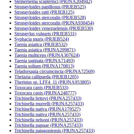
Steinernema scapterisci (PRJNA204942)
Strongyloides papillosus (PRJEB525)
Strongyloides ratti (PRJEB125)
Strongyloides stercoralis (PRJEB528)
Strongyloides stercoralis (PRJNA930454)
Strongyloides venezuelensis (PRJEB530)
Strongylus vulgaris (PRJEB531)
Syphacia muris (PRJEB524)
Taenia asiatica (PRJEB532)
Taenia asiatica (PRJNA299871)
Taenia multiceps (PRJNA307624)
Taenia saginata (PRJNA71493)
Taenia solium (PRJNA170813)
Teladorsagia circumcincta (PRJNA72569)
Thelazia callipaeda (PRJEB1205)
Theristus sp. LFF4_11 (PRJNA953805)
Toxocara canis (PRJEB533)
Toxocara canis (PRJNA248777)
Trichinella britovi (PRJNA257433)
Trichinella murrelli (PRJNA257433)
Trichinella nativa (PRJNA179527)
Trichinella nativa (PRJNA257433)
Trichinella nelsoni (PRJNA257433)
Trichinella papuae (PRJNA257433)
Trichinella patagoniensis (PRJNA257433)