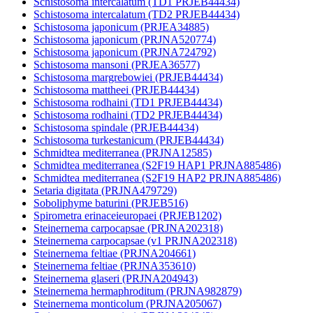
Schistosoma intercalatum (TD1 PRJEB44434)
Schistosoma intercalatum (TD2 PRJEB44434)
Schistosoma japonicum (PRJEA34885)
Schistosoma japonicum (PRJNA520774)
Schistosoma japonicum (PRJNA724792)
Schistosoma mansoni (PRJEA36577)
Schistosoma margrebowiei (PRJEB44434)
Schistosoma mattheei (PRJEB44434)
Schistosoma rodhaini (TD1 PRJEB44434)
Schistosoma rodhaini (TD2 PRJEB44434)
Schistosoma spindale (PRJEB44434)
Schistosoma turkestanicum (PRJEB44434)
Schmidtea mediterranea (PRJNA12585)
Schmidtea mediterranea (S2F19 HAP1 PRJNA885486)
Schmidtea mediterranea (S2F19 HAP2 PRJNA885486)
Setaria digitata (PRJNA479729)
Soboliphyme baturini (PRJEB516)
Spirometra erinaceieuropaei (PRJEB1202)
Steinernema carpocapsae (PRJNA202318)
Steinernema carpocapsae (v1 PRJNA202318)
Steinernema feltiae (PRJNA204661)
Steinernema feltiae (PRJNA353610)
Steinernema glaseri (PRJNA204943)
Steinernema hermaphroditum (PRJNA982879)
Steinernema monticolum (PRJNA205067)