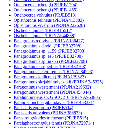
Onchocerca ochengi (PRJEB1204)
Onchocerca ochengi (PRJEB1465)
Onchocerca volvulus (PRJEB513)
Opisthorchis felineus (PRJNA413383)
Opisthorchis viverrini (PRJNA222628)
Oscheius tipulae (PRJEB15512)
Oscheius tipulae (PRJNA644888)
Panagrellus redivivus (PRJNA186477)
Panagrolaimus davidi (PRJEB32708)
Panagrolaimus sp. 1159 (PRJEB32708)
Panagrolaimus sp. es5 (PRJEB32708)
Panagrolaimus sp. ju765 (PRJEB32708)
Panagrolaimus superbus (PRJEB32708)
Paragonimus heterotremus (PRJNA284523)
Paragonimus kellicotti (PRJNA179523)
Paragonimus skrjabinimiyazakii (PRJNA245325)
Paragonimus westermani (PRJNA219632)
Paragonimus westermani (PRJNA454344)
Paralinhomoeus sp. GSCO2_6 (PRJNA953805)
Parapristionchus giblindavisi (PRJEB53331)
Parascaris equorum (PRJEB514)
Parascaris univalens (PRJNA386823)
Parastrongyloides trichosuri (PRJEB515)
Parelaphostrongylus tenuis (PRJNA729714)