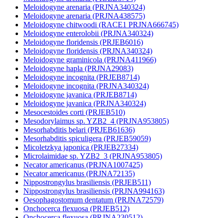
Meloidogyne arenaria (PRJNA340324)
Meloidogyne arenaria (PRJNA438575)
Meloidogyne chitwoodi (RACE1 PRJNA666745)
Meloidogyne enterolobii (PRJNA340324)
Meloidogyne floridensis (PRJEB6016)
Meloidogyne floridensis (PRJNA340324)
Meloidogyne graminicola (PRJNA411966)
Meloidogyne hapla (PRJNA29083)
Meloidogyne incognita (PRJEB8714)
Meloidogyne incognita (PRJNA340324)
Meloidogyne javanica (PRJEB8714)
Meloidogyne javanica (PRJNA340324)
Mesocestoides corti (PRJEB510)
Mesodorylaimus sp. YZB2_4 (PRJNA953805)
Mesorhabditis belari (PRJEB61636)
Mesorhabditis spiculigera (PRJEB59059)
Micoletzkya japonica (PRJEB27334)
Microlaimidae sp. YZB2_3 (PRJNA953805)
Necator americanus (PRJNA1007425)
Necator americanus (PRJNA72135)
Nippostrongylus brasiliensis (PRJEB511)
Nippostrongylus brasiliensis (PRJNA994163)
Oesophagostomum dentatum (PRJNA72579)
Onchocerca flexuosa (PRJEB512)
Onchocerca flexuosa (PRJNA230512)