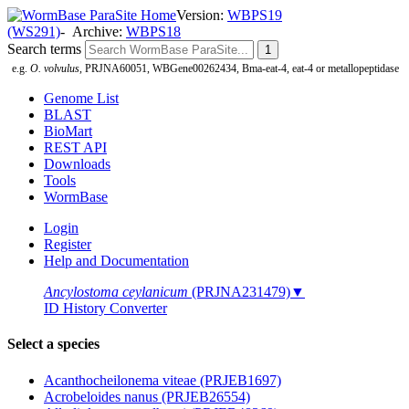
Version:
WBPS19
(WS291)
- Archive:
WBPS18
Search terms
e.g.
O. volvulus
, PRJNA60051, WBGene00262434, Bma-eat-4, eat-4 or metallopeptidase
Genome List
BLAST
BioMart
REST API
Downloads
Tools
WormBase
Login
Register
Help and Documentation
Ancylostoma ceylanicum
(PRJNA231479)
▼
ID History Converter
Select a species
Acanthocheilonema viteae (PRJEB1697)
Acrobeloides nanus (PRJEB26554)