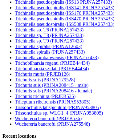
Trichinella pseudospiralis (ISS13 PRJNA257433)
Trichinella pseudospiralis (ISS141 PRJNA257433)
Trichinella pseudospiralis (ISS176 PRJNA257433)
Trichinella pseudospiralis (ISS470 PRJNA257433)
Trichinella pseudospiralis (ISS588 PRJNA257433)
Trichinella sp. T6 (PRJNA257433)
Trichinella sp. T8 (PRJNA257433)
Trichinella sp. T9 (PRJNA257433)
Trichinella spiralis (PRJNA12603)
Trichinella spiralis (PRJNA257433)
Trichinella zimbabwensis (PRJNA257433)
Trichobilharzia regenti (PRJEB44434)
Trichobilharzia szidati (PRJEB44434)
Trichuris muris (PRJEB126)
Trichuris suis (PRJNA179528)
Trichuris suis (PRJNA208415 - male)
Trichuris suis (PRJNA208416 - female)
Trichuris trichiura (PRJEB535)
Trileptium ribeirensis (PRJNA953805)
Trissonchulus latispiculum (PRJNA953805)
Trissonchulus sp. WLG1_4 (PRJNA953805)
Wuchereria bancrofti (PRJEB536)
Wuchereria bancrofti (PRJNA275548)
Recent locations