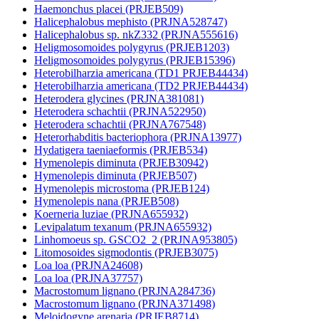
Haemonchus placei (PRJEB509)
Halicephalobus mephisto (PRJNA528747)
Halicephalobus sp. nkZ332 (PRJNA555616)
Heligmosomoides polygyrus (PRJEB1203)
Heligmosomoides polygyrus (PRJEB15396)
Heterobilharzia americana (TD1 PRJEB44434)
Heterobilharzia americana (TD2 PRJEB44434)
Heterodera glycines (PRJNA381081)
Heterodera schachtii (PRJNA522950)
Heterodera schachtii (PRJNA767548)
Heterorhabditis bacteriophora (PRJNA13977)
Hydatigera taeniaeformis (PRJEB534)
Hymenolepis diminuta (PRJEB30942)
Hymenolepis diminuta (PRJEB507)
Hymenolepis microstoma (PRJEB124)
Hymenolepis nana (PRJEB508)
Koerneria luziae (PRJNA655932)
Levipalatum texanum (PRJNA655932)
Linhomoeus sp. GSCO2_2 (PRJNA953805)
Litomosoides sigmodontis (PRJEB3075)
Loa loa (PRJNA24608)
Loa loa (PRJNA37757)
Macrostomum lignano (PRJNA284736)
Macrostomum lignano (PRJNA371498)
Meloidogyne arenaria (PRJEB8714)