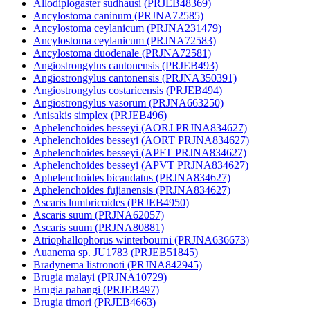
Allodiplogaster sudhausi (PRJEB48369)
Ancylostoma caninum (PRJNA72585)
Ancylostoma ceylanicum (PRJNA231479)
Ancylostoma ceylanicum (PRJNA72583)
Ancylostoma duodenale (PRJNA72581)
Angiostrongylus cantonensis (PRJEB493)
Angiostrongylus cantonensis (PRJNA350391)
Angiostrongylus costaricensis (PRJEB494)
Angiostrongylus vasorum (PRJNA663250)
Anisakis simplex (PRJEB496)
Aphelenchoides besseyi (AORJ PRJNA834627)
Aphelenchoides besseyi (AORT PRJNA834627)
Aphelenchoides besseyi (APFT PRJNA834627)
Aphelenchoides besseyi (APVT PRJNA834627)
Aphelenchoides bicaudatus (PRJNA834627)
Aphelenchoides fujianensis (PRJNA834627)
Ascaris lumbricoides (PRJEB4950)
Ascaris suum (PRJNA62057)
Ascaris suum (PRJNA80881)
Atriophallophorus winterbourni (PRJNA636673)
Auanema sp. JU1783 (PRJEB51845)
Bradynema listronoti (PRJNA842945)
Brugia malayi (PRJNA10729)
Brugia pahangi (PRJEB497)
Brugia timori (PRJEB4663)